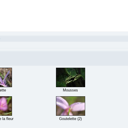
9
ette
Mousses
 la fleur
Goutelette (2)