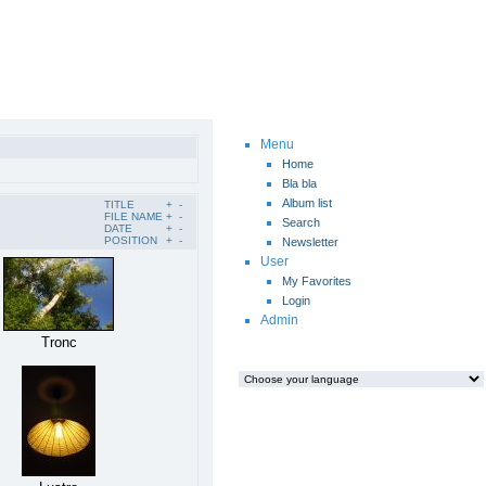
Menu
Home
Bla bla
Album list
TITLE
+
-
FILE NAME
+
-
Search
DATE
+
-
POSITION
+
-
Newsletter
User
My Favorites
Login
Admin
Tronc