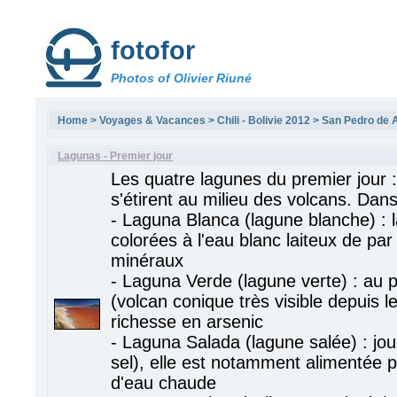
fotofor
Photos of Olivier Riuné
Home
>
Voyages & Vacances
>
Chili - Bolivie 2012
>
San Pedro de 
Lagunas - Premier jour
Les quatre lagunes du premier jour :
s'étirent au milieu des volcans. Dans
- Laguna Blanca (lagune blanche) : 
colorées à l'eau blanc laiteux de pa
minéraux
- Laguna Verde (lagune verte) : au 
(volcan conique très visible depuis le
richesse en arsenic
- Laguna Salada (lagune salée) : jou
sel), elle est notamment alimentée p
d'eau chaude