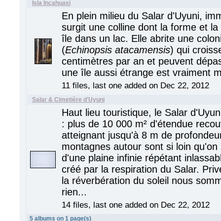
Isla Incahuasi
En plein milieu du Salar d'Uyuni, i
surgit une colline dont la forme et la
île dans un lac. Elle abrite une colo
(
Echinopsis atacamensis
) qui crois
centimètres par an et peuvent dépa
une île aussi étrange est vraiment 
11 files, last one added on Dec 22, 2012
Salar & Cimetière d'Uyuni
Haut lieu touristique, le Salar d'Uyu
: plus de 10 000 m² d'étendue recou
atteignant jusqu'à 8 m de profondeur
montagnes autour sont si loin qu'on 
d'une plaine infinie répétant inlassa
créé par la respiration du Salar. Pri
la réverbération du soleil nous somm
rien...
14 files, last one added on Dec 22, 2012
5 albums on 1 page(s)